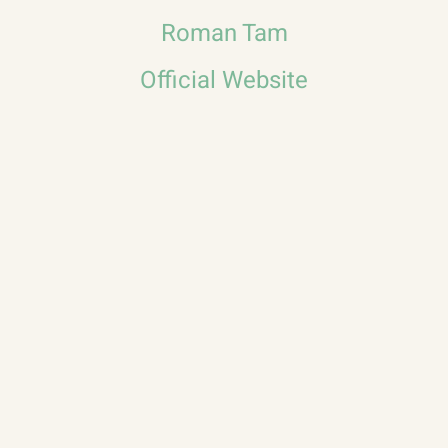
Roman Tam
Official Website