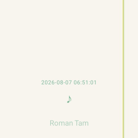
上一句：「是不是在等人替你拿化粧箱呢？」
他聽畢拍手叫好，「你真聰明！我就是在等妳
來替我拿呀！」
口頭上輸了一仗給羅文哥，這可沒關係，我一
心一意想著到詠湘姐家裡玩，（後略）
2026-08-07 06:51:01
♪
𝄞
Roman Tam