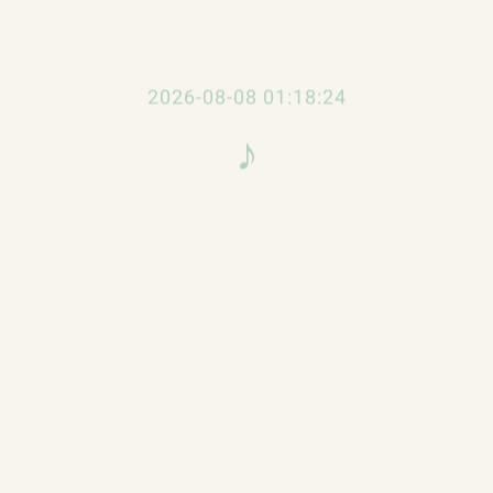
心，羅文認為可能性不大，原因是，除了十四場的收入是
唱，主要是這張支票早就向歌迷開出，非要兌現不可。
2026-08-08 01:18:25
，你們的登台演出計劃，又要拖住？」
♪
六月的演期已定了，就算『白孃孃』演不成，我們已計劃
汪明荃的演出事宜，換言之，假如潘迪華真的不肯投資他
Roman Tam
排他們演出「牛郎織女」。
作，只是仍在考慮期間，但羅文、汪明荃二人則認為非要
」，得看這幾天的發展。
女』或是『白孃孃』也好，都不是一般所謂舞台粵劇，而
子，汪明荃也是能歌善舞，但論到粵劇的舞台功架，羅、