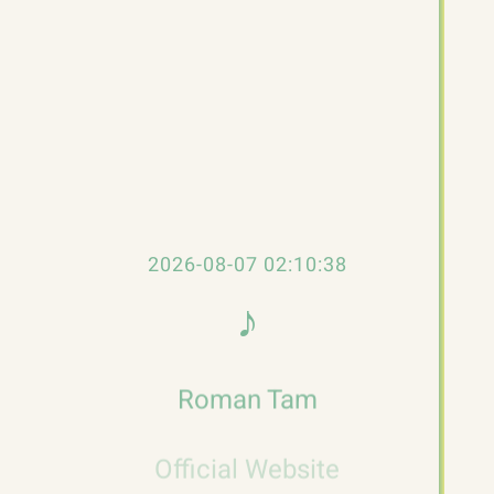
有點後悔，當年太挑剔，放棄了許多賺錢的機
會。」
「現在呢？不再挑剔？」
「現在把賺錢擺在第一位。只要人家價錢給得
起，我可以在私人宴會中唱，這次趕回來，就
為了接了一個場子唱。」
2026-08-07 02:10:39
♪
「聽說今年十二月，你又要在文化中心開演唱
𝄞
會了。」
Roman Tam
「嗯！這次可能開八場。」
Official Website
「第一次十二場，第二次十場，這次減到八
場？」