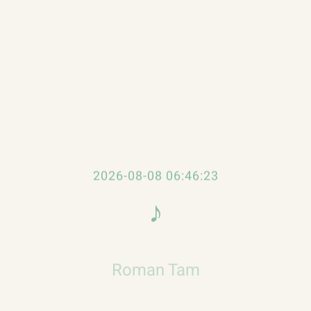
集羅文時間．羅文專集
特異的廣東歌曲，由香港當今最紅的男歌星羅文唱來，真
可以欣賞到羅文穿著華麗新潮的服飾，作熱情豪放的歌舞
2026-08-08 06:46:23
畫的成果介紹，以及名作曲家王福齡的專訪等等，都使這
♪
Roman Tam
Official Website