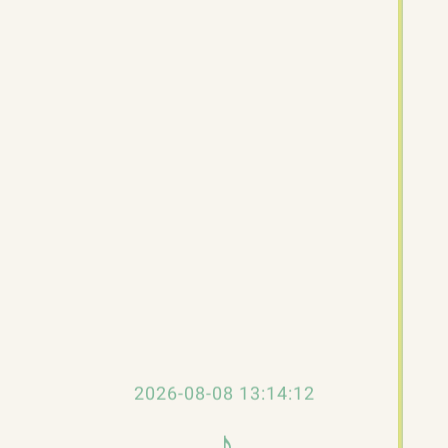
未知期刊（約90年代）
磁石鏡片黐得方便
太陽眼鏡係藝人唔少得嘅飾物或者係日常用
品，在我嚟講就有好多副唔同款嘅太陽眼鏡用
嚟做配襯。相信大家最深刻可能係唱「壞情
人」嗰副，但最近朋友送俾我嗰副，我覺得係
最特別！
呢副「超」個牌子係 Porshe Design，雖然香港
2026-08-08 13:14:12
都有呢個牌子賣，但款式唔多，早排朋友喺美
♪