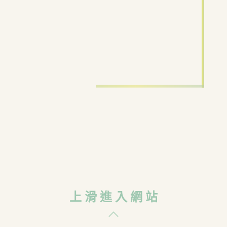
返回
社群平台
上 滑 進 入 網 站