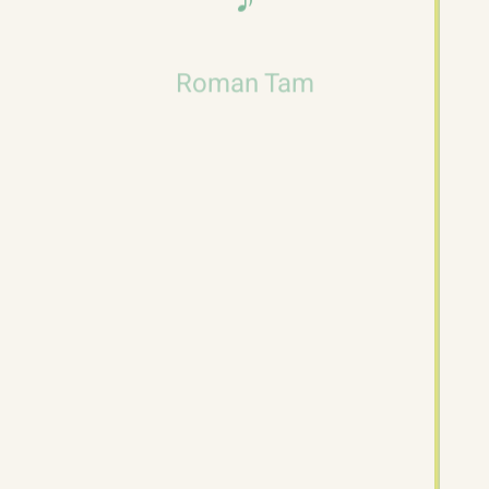
國買呢副鏡俾我，塊鏡片係靠磁石黐喺鏡框
𝄞
度，仲可以移位，鍾意黐邊度都得，裏面又可
以配埋近視鏡，對戴眼鏡嘅朋友嚟講就最方
Roman Tam
便，不過價錢方面當然唔少嘢啦！
Official Website