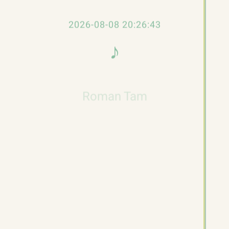
忙碌，他指試過半夜三、四點爲個唱開會，雖
然如此，卻不覺辛苦，反而愈忙愈好，因娛樂
2026-08-08 20:26:43
圈的大忌是「無嘢做」，事實上，羅文不覺得
♪
現在辛苦，因唱歌比拍劇輕鬆得多。
𝄞
羅文的演唱會選擇在紅館舉行，對於大球場因
Roman Tam
噪音問題引來爭議，羅文稱從沒想過在大球場
開演唱會，因爲天氣很難控制，故他鍾意在室
內演出，與觀眾的距離也可拉近些。
網站註：剪報所指應為1994年
《壞情人．藝君
子．羅文．蘿記多面體
》
演唱會
。