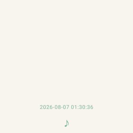
便識別以《紅塵夢》為粵語版發行名稱，《卡門》
2026-08-07 01:30:37
友俞琤建議他由男聲演繹此曲。羅文現場演唱有兩次，
♪
樂會」；由於反響甚好，決定製作一張名曲改編專輯