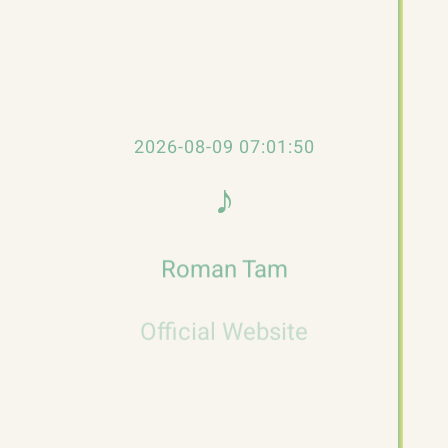
自日本，華星將錄音送至日本重製，
《羅文》
（幾許風雨）
、《羅文》（白色聖誕夜）是收
藏級的限量精品。
參考資料
2026-08-09 07:01:51
三吋CD情懷不衰
♪
𝄞
01.白色聖誕夜
Roman Tam
白色聖誕夜（3吋CD）
羅文
音
Official Website
00:00
00:00
訊
播
01.白色聖誕夜
4:47
1.
放
器
02.無限風光
2:53
2.