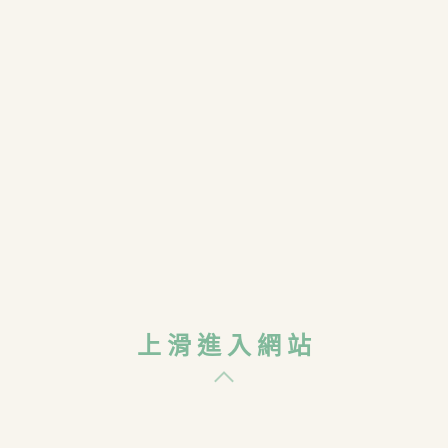
提 交 評 論
社群平台
上 滑 進 入 網 站
© 2002 - 2026 •
羅文紀念網站
• 版權所有 •