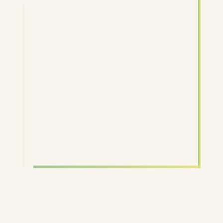
搜尋結果
金電視-1978年-172期
搜尋結果