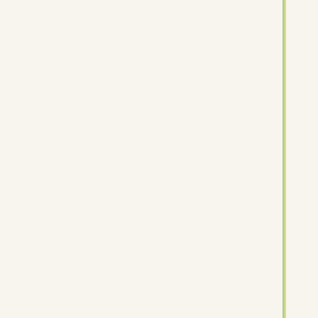
姊妹-1978年-111期
搜尋結果